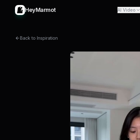
HeyMarmot
AI Video
Back to Inspiration