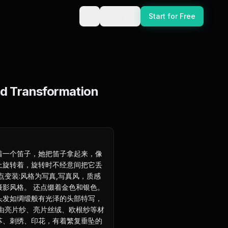
Sign In
Start for Free
nd Transformation
着一个笛子，她把笛子拿起来，像
上旋转着，旋转时不经意间把它丢
点变装:风格为写真,写真风，质感
摄影风格。 还点缀着金色和银色。
头发如绸缎般有光泽的头部特写，
服由亮片纱、亮片丝绒、欧根纱等材
苏、刺绣、印花，有着繁复垂坠的