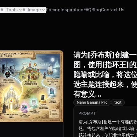
AI Tools
AI Image
Pricing
Inspiration
FAQ
Blog
Contact Us
请为[乔布斯]创建
图，使用[指环王]
隐喻或比喻，将这
选主题连接起来，
有意义...
Nano Banana Pro
text
PROMPT
请为[乔布斯]创建一个有趣的
题。需包含相关的隐喻或比喻
题连接起来，使职业地图感觉