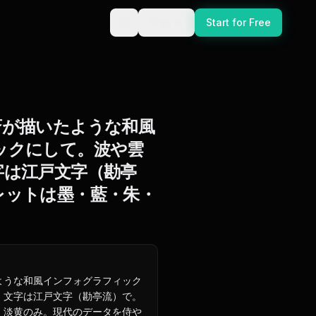
Sign In
Start for Free
斎が描いたような和風
ックにして。波や雲
字は江戸文字（勘亭
レットは墨・藍・朱・
ような和風インフォグラフィック
、文字は江戸文字（勘亭流）で。
・淡黄のみ。現代のデータを侍や