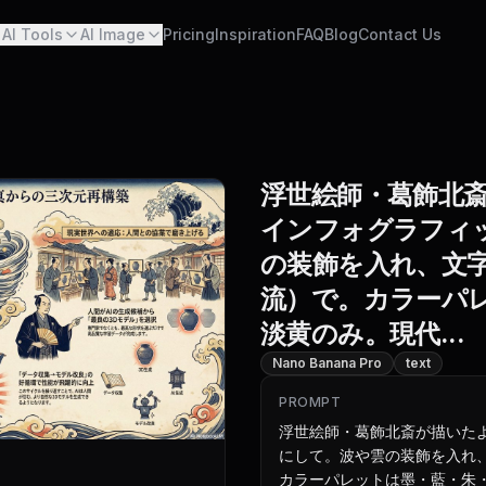
AI Tools
AI Image
Pricing
Inspiration
FAQ
Blog
Contact Us
浮世絵師・葛飾北
インフォグラフィ
の装飾を入れ、文
流）で。カラーパ
淡黄のみ。現代...
Nano Banana Pro
text
PROMPT
浮世絵師・葛飾北斎が描いた
にして。波や雲の装飾を入れ
カラーパレットは墨・藍・朱