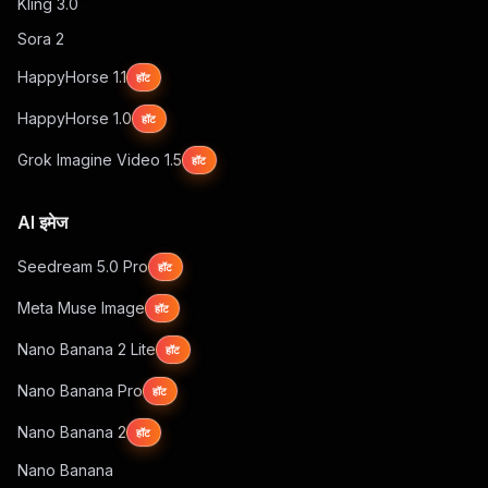
Kling 3.0
Sora 2
HappyHorse 1.1
हॉट
HappyHorse 1.0
हॉट
Grok Imagine Video 1.5
हॉट
AI इमेज
Seedream 5.0 Pro
हॉट
Meta Muse Image
हॉट
Nano Banana 2 Lite
हॉट
Nano Banana Pro
हॉट
Nano Banana 2
हॉट
Nano Banana