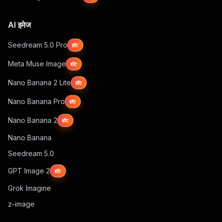
AI इमेज
Seedream 5.0 Pro
हॉट
Meta Muse Image
हॉट
Nano Banana 2 Lite
हॉट
Nano Banana Pro
हॉट
Nano Banana 2
हॉट
Nano Banana
Seedream 5.0
GPT Image 2
हॉट
Grok Imagine
z-image