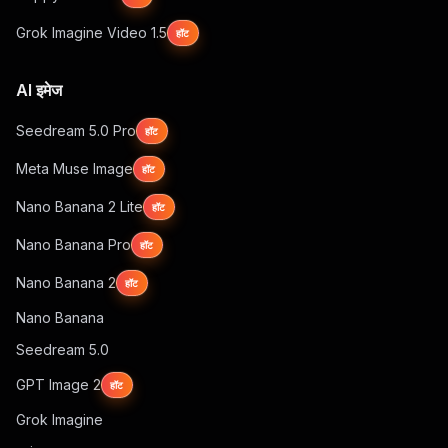
Grok Imagine Video 1.5
हॉट
AI इमेज
Seedream 5.0 Pro
हॉट
Meta Muse Image
हॉट
Nano Banana 2 Lite
हॉट
Nano Banana Pro
हॉट
Nano Banana 2
हॉट
Nano Banana
Seedream 5.0
GPT Image 2
हॉट
Grok Imagine