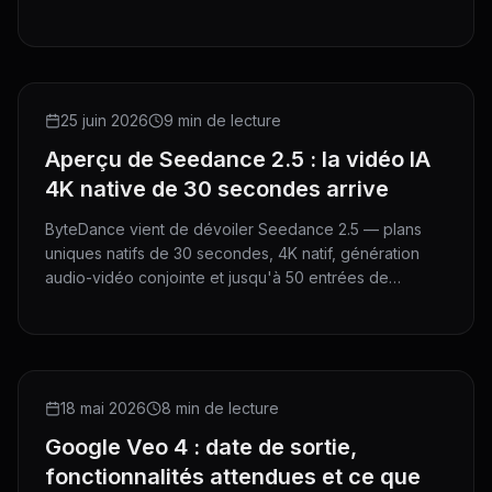
le à Nano Banana 2 et Pro, et essayez-le dès
maintenant sur HeyMarmot.
PREVIEW
25 juin 2026
9 min de lecture
Aperçu de Seedance 2.5 : la vidéo IA
4K native de 30 secondes arrive
ByteDance vient de dévoiler Seedance 2.5 — plans
uniques natifs de 30 secondes, 4K natif, génération
audio-vidéo conjointe et jusqu'à 50 entrées de
référence. Voici tout ce qui a été annoncé et ce que
cela signifie pour les créateurs.
NEWS
18 mai 2026
8 min de lecture
Google Veo 4 : date de sortie,
fonctionnalités attendues et ce que