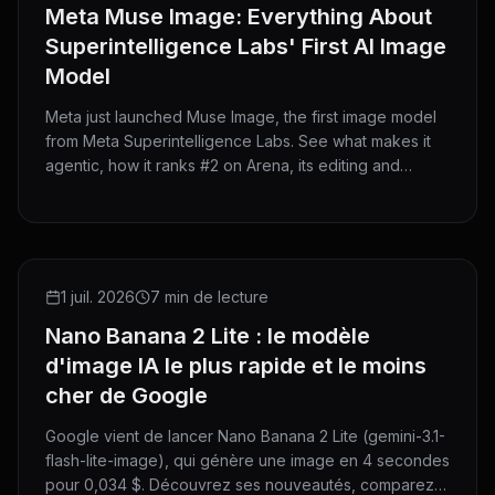
Meta Muse Image: Everything About
Superintelligence Labs' First AI Image
Model
Meta just launched Muse Image, the first image model
from Meta Superintelligence Labs. See what makes it
agentic, how it ranks #2 on Arena, its editing and
@mention features, where you can use it, and how it
compares to GPT Image 2 and Nano Banana 2.
NEW RELEASE
1 juil. 2026
7 min de lecture
Nano Banana 2 Lite : le modèle
d'image IA le plus rapide et le moins
cher de Google
Google vient de lancer Nano Banana 2 Lite (gemini-3.1-
flash-lite-image), qui génère une image en 4 secondes
pour 0,034 $. Découvrez ses nouveautés, comparez-