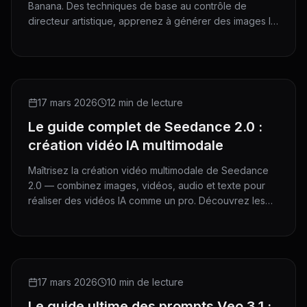
Banana. Des techniques de base au contrôle de
directeur artistique, apprenez à générer des images IA
époustouflantes sur HeyMarmot.
GUIDE
17 mars 2026
12 min de lecture
Le guide complet de Seedance 2.0 :
création vidéo IA multimodale
Maîtrisez la création vidéo multimodale de Seedance
2.0 — combinez images, vidéos, audio et texte pour
réaliser des vidéos IA comme un pro. Découvrez les
spécifications d'entrée, les modes d'interaction et les
techniques avancées.
GUIDE
17 mars 2026
10 min de lecture
Le guide ultime des prompts Veo 3.1 :