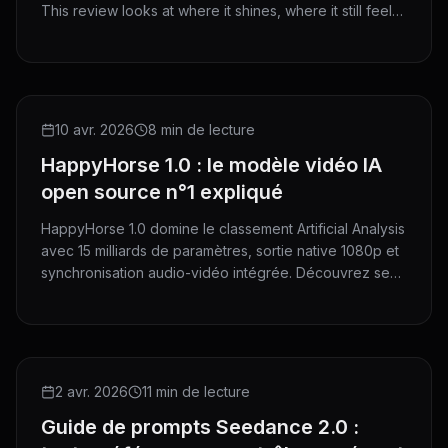
This review looks at where it shines, where it still feels
limited, and who should use it.
GUIDE
10 avr. 2026
8 min de lecture
HappyHorse 1.0 : le modèle vidéo IA
open source n°1 expliqué
HappyHorse 1.0 domine le classement Artificial Analysis
avec 15 milliards de paramètres, sortie native 1080p et
synchronisation audio-vidéo intégrée. Découvrez ses
atouts, sa comparaison avec Seedance 2.0, et
comment l'utiliser sur HeyMarmot.
GUIDE
2 avr. 2026
11 min de lecture
Guide de prompts Seedance 2.0 :