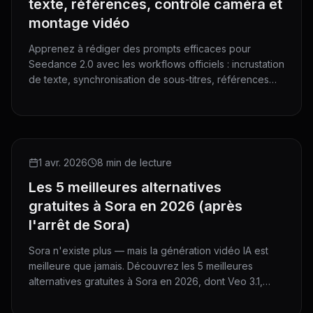
texte, références, contrôle caméra et
montage vidéo
Apprenez à rédiger des prompts efficaces pour
Seedance 2.0 avec les workflows officiels : incrustation
de texte, synchronisation de sous-titres, références
d'images et vidéos, guidage caméra, montage V2V et
extension de clips.
ROUNDUP
1 avr. 2026
8 min de lecture
Les 5 meilleures alternatives
gratuites à Sora en 2026 (après
l'arrêt de Sora)
Sora n'existe plus — mais la génération vidéo IA est
meilleure que jamais. Découvrez les 5 meilleures
alternatives gratuites à Sora en 2026, dont Veo 3.1,
Kling 3.0 et Seedance 2.0. Sans carte bancaire pour
commencer.