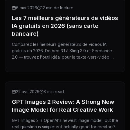
ROUNDUP
6 mai 2026
12 min de lecture
Les 7 meilleurs générateurs de vidéos
IA gratuits en 2026 (sans carte
bancaire)
Comparez les meilleurs générateurs de vidéos IA
gratuits en 2026. De Veo 3.1 à Kling 3.0 et Seedance
2.0 — trouvez l'outil idéal pour le texte-vers-vidéo,
l'image-vers-vidéo et plus encore. Sans carte
bancaire.
REVIEW
22 avr. 2026
8 min read
GPT Images 2 Review: A Strong New
Image Model for Real Creative Work
GPT Images 2 is OpenAI's newest image model, but the
real question is simple: is it actually good for creators?