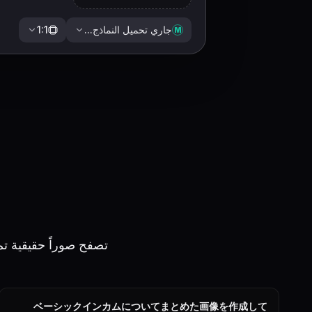
جاري تحميل النماذج...
1:1
M
تصفح صوراً حقيقية تم إنشاؤها على HeyMarmot، ادرس المطال
ベーシックインカムについてまとめた画像を作成して