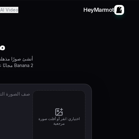
HeyMarmot
AI Video
مول
Banana 2
اختياري: انقر أو أفلت صورة
مرجعية