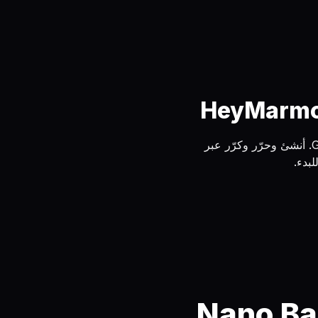
يوفر Nano Banana 2 إنشاءً سريعًا، والتزامًا دقيقًا بالأوامر، وتفاصيل واضحة بمستوى Gemini. أنشئ وحرّر وكرّر عبر