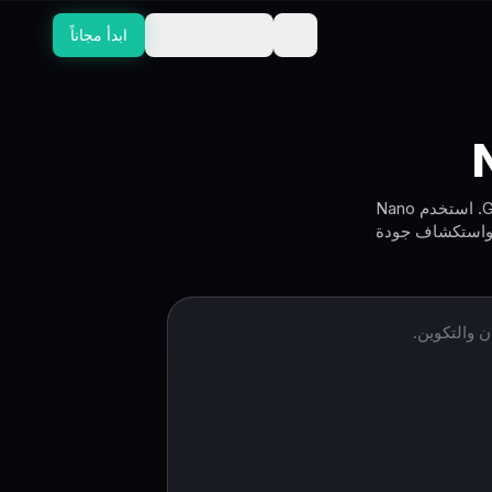
تسجيل الدخول
ابدأ مجاناً
أنشئ صورًا مذهلة باستخدام Nano Banana 2، نموذج الصور من Google المدعوم بـ Gemini. استخدم Nano
ية، واستكشاف جودة