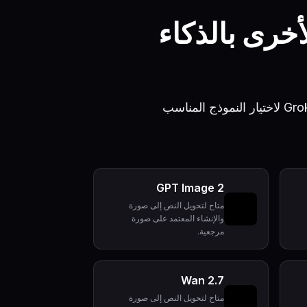
ور الأخرى بالذكاء
قارن Nano Banana 2 بـ Nano Banana Pro و GPT Image 2 و Seedream و Grok Imagine لاختيار النموذج المناسب
GPT Image 2
متاح لتحويل النص إلى صورة
والإنشاء المعتمد على صورة
مرجعية.
Wan 2.7
متاح لتحويل النص إلى صورة