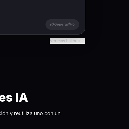
Generar
0
Ver más historial
es IA
ón y reutiliza uno con un