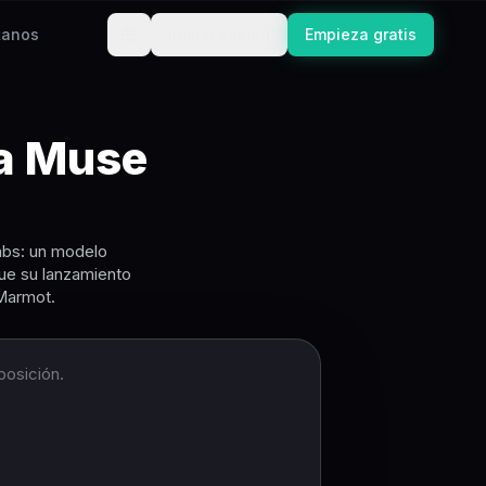
tanos
Iniciar sesión
Empieza gratis
a Muse
abs: un modelo
gue su lanzamiento
Marmot.