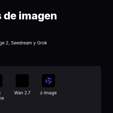
 de imagen
ge 2, Seedream y Grok
k
Wan 2.7
z-image
ne