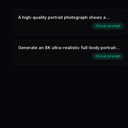
A high-quality portrait photograph shows a
beautiful woman with long, wavy br...
Usar prompt
Generate an 8K ultra-realistic full-body portrait
based on the user's referen...
Usar prompt