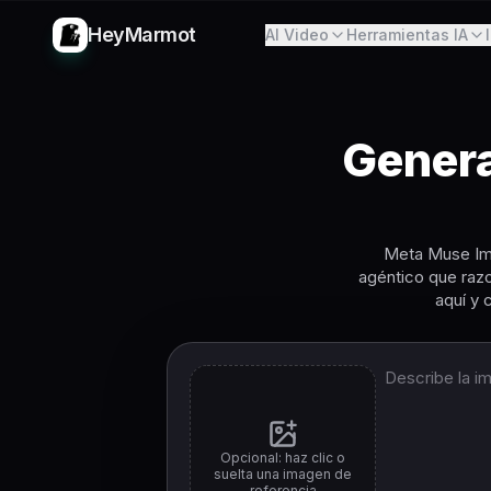
HeyMarmot
AI Video
Herramientas IA
Gener
Meta Muse Ima
agéntico que razo
aquí y
Opcional: haz clic o
suelta una imagen de
referencia