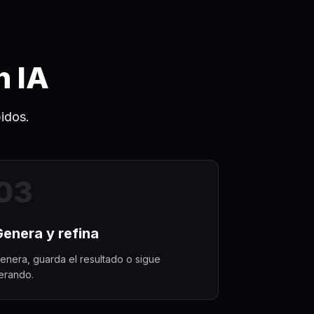
n IA
idos.
0
3
Genera y refina
enera, guarda el resultado o sigue
terando.