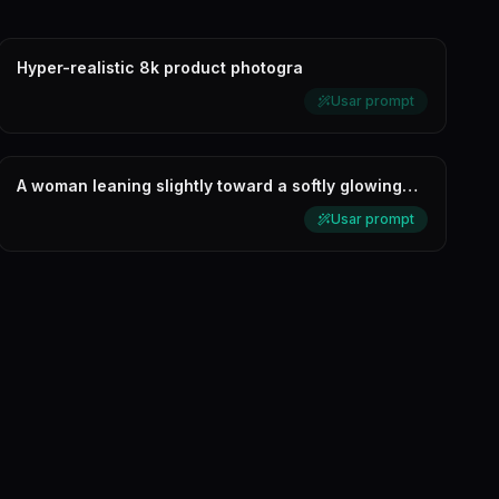
Hyper-realistic 8k product photogra
Usar prompt
A woman leaning slightly toward a softly glowing
vertical light bar, half of...
Usar prompt