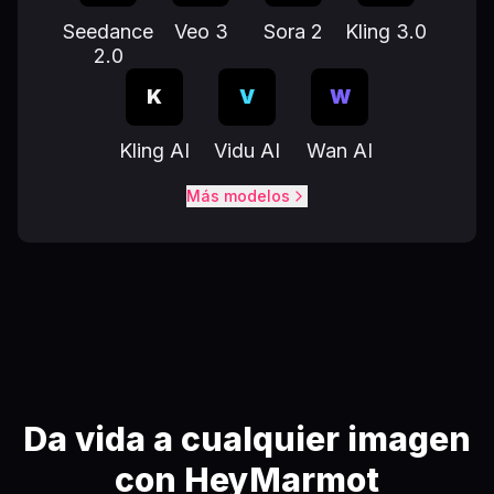
Seedance
Veo 3
Sora 2
Kling 3.0
2.0
K
V
W
Kling AI
Vidu AI
Wan AI
Más modelos
Da vida a cualquier imagen
con HeyMarmot