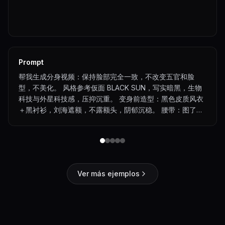
Prompt
帮我生成分身视频：保持脸部完全一致，不改变五官和脸
型，不美化。 风格参考仮面 BLACK SUN，写实暗黑，生物
科技与外星科技感，压抑沉重。 变身前造型：黑色皮质风衣
＋黑衬衫，刘海遮额，不露额头，阴郁沉稳。 腰带：图了，
异形能量核心，无玩具感。 场景：阴天户外空地，灰蓝天
空，有风。
Ver más ejemplos