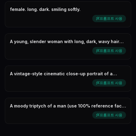
female. long. dark. smiling softly.
프롬프트 사용
A young, slender woman with long, dark, wavy hair
and blunt bangs, wearing a...
프롬프트 사용
A vintage-style cinematic close-up portrait of a
young Asian woman. She has s...
프롬프트 사용
A moody triptych of a man (use 100% reference face)
in a black long trench co...
프롬프트 사용