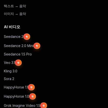
텍스트 → 음악
이미지 → 음악
AI 비디오
Seedance 2
핫
Seedance 2.0 Mini
핫
Seedance 1.5 Pro
Veo 3.1
핫
Kling 3.0
Sora 2
HappyHorse 1.1
핫
HappyHorse 1.0
핫
Grok Imagine Video 1.5
핫