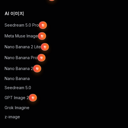
AI 이미지
Seedream 5.0 Pro
핫
Meta Muse Image
핫
Nano Banana 2 Lite
핫
Nano Banana Pro
핫
Nano Banana 2
핫
Nano Banana
Seedream 5.0
GPT Image 2
핫
Grok Imagine
z-image