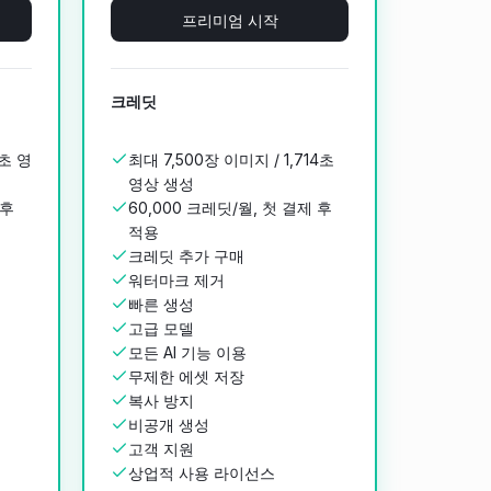
프리미엄 시작
크레딧
7초 영
최대 7,500장 이미지 / 1,714초
영상 생성
 후
60,000 크레딧/월, 첫 결제 후
적용
크레딧 추가 구매
워터마크 제거
빠른 생성
고급 모델
모든 AI 기능 이용
무제한 에셋 저장
복사 방지
비공개 생성
고객 지원
상업적 사용 라이선스