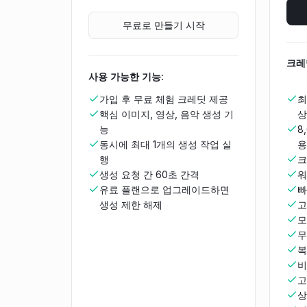
무료로 만들기 시작
크레
사용 가능한 기능:
가입 후 무료 체험 크레딧 제공
최
핵심 이미지, 영상, 음악 생성 기
상
능
8
동시에 최대 1개의 생성 작업 실
용
행
크
생성 요청 간 60초 간격
워
유료 플랜으로 업그레이드하면
빠
생성 제한 해제
고
모
무
복
비
고
상