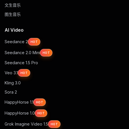
文生音乐
图生音乐
AI Video
Seedance 2
HOT
Seedance 2.0 Mini
HOT
Seedance 1.5 Pro
Veo 3.1
HOT
Kling 3.0
Sora 2
HappyHorse 1.1
HOT
HappyHorse 1.0
HOT
Grok Imagine Video 1.5
HOT