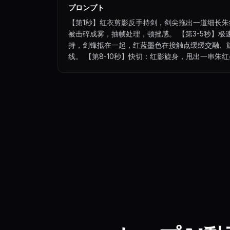
プロンプト
【第1秒】红衣剪影反手持剑，剑尖拖出一道细长朱
被击碎成雾，抽帧处理，顿挫感。 【第3-5秒】
持，剑锋抵在一起，红蓝墨色在接触点缓缓交融、
线。 【第8-10秒】快切：红影旋身，甩出一串
影却化作一滩墨迹散开，真身已绕至背后虚实转换。 
剪影在最后一击中交错而过，静止。 【第15秒】
面风格生成素材