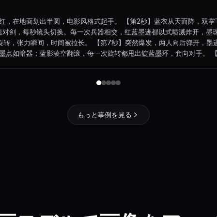
红，在地面划出半圆，电影风格式起手。 【第2秒】蓝衣从天而降，双
极速对剑，每秒镜头切换。每一次兵器相交，红蓝墨迹都以式喷溅炸开，墨
旋转，张力瞬间，时间被拉长。 【第7秒】突然爆发，两人向后弹开，墨
朱红墨点如暗器；蓝影凌空翻滚，每一次旋转都甩出靛蓝墨环，套向对手。 
【第12-13秒】背身对决，两人同时向后出招，两股墨色在空中碰撞、缠
红蓝墨迹在空中缓缓交融、晕染，最终定格成一幅泼墨大写意——两个身
もっと事例を見る