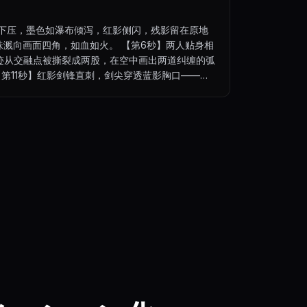
掌下压，墨色如瀑布倾泻，红影侧闪，残影留在原地
珠溅向画面四角，如血如火。 【第6秒】两人贴身相
迹从交融点被撕裂成两股，在空中画出两道纠缠的弧
【第11秒】红影剑锋直刺，剑尖穿透蓝影胸口——蓝
绕，如太极图般旋转。 【第14秒】镜头拉远，两道
影背对而立，墨色未干，意犹未尽。使用水墨画的画